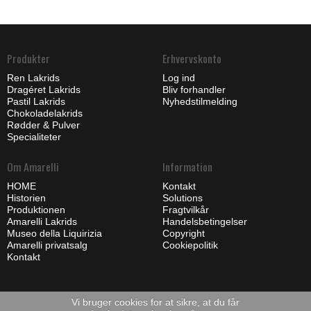
Produkter
Erhvervskonto
Ren Lakrids
Log ind
Dragéret Lakrids
Bliv forhandler
Pastil Lakrids
Nyhedstilmelding
Chokoladelakrids
Rødder & Pulver
Specialiteter
Om Amarelli
Information
HOME
Kontakt
Historien
Solutions
Produktionen
Fragtvilkår
Amarelli Lakrids
Handelsbetingelser
Museo della Liquirizia
Copyright
Amarelli privatsalg
Cookiepolitik
Kontakt
Vi bruger cookies for at sikre, at du får