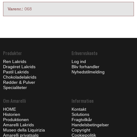
Varenr.:
068
Produkter
Erhvervskonto
Ren Lakrids
Log ind
Dragéret Lakrids
Bliv forhandler
Pastil Lakrids
Nyhedstilmelding
Chokoladelakrids
Rødder & Pulver
Specialiteter
Om Amarelli
Information
HOME
Kontakt
Historien
Solutions
Produktionen
Fragtvilkår
Amarelli Lakrids
Handelsbetingelser
Museo della Liquirizia
Copyright
Amarelli privatsalg
Cookiepolitik